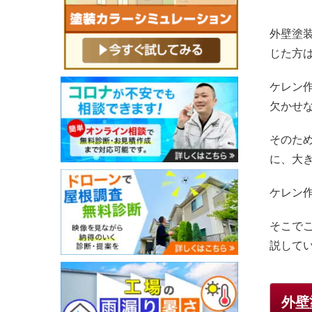
外壁塗
じた方
ケレン
欠かせ
そのた
に、大
ケレン
そこで
説して
外壁