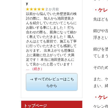
y
2 か月前
★★★★★
・ケレ
以前から悩んでいた外壁塗装の検
討の際に、
知人から池田塗装さ
先ほど
んを紹介していただいてこちらに
お願いする事にしました！
打ち
錆びや
合わせの際も、親身になって細か
く教えていただきました！
職人
浮きと
さんはとても親切で、施工も丁寧
に行っていただきとても感謝して
錆びを
おります。
出来上がりも想像以
上に素敵に仕上がっていて
大満
てしま
足です！
本当に池田塗装さんに
して良かったと思っています！
そのた
… （続き）
また、
→ すべてのレビューはこち
らから
まい、
・ケレ
トップページ
ケレン