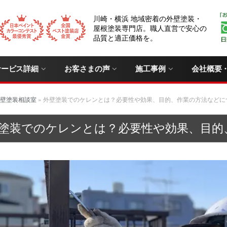
川崎・横浜 地域密着の外壁塗装・
屋根塗装専門店。職人直営で安心の
品質と適正価格を。
サービス詳細
お客さまの声
施工事例
会社概要
壁塗装相談室
»
外壁塗装でのケレンとは？必要性や効果、目的、作業の方法などに
塗装でのケレンとは？必要性や効果、目的