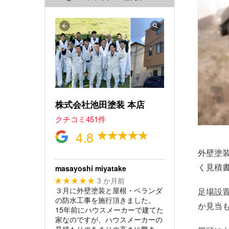
株式会社池田塗装 本店
クチコミ451件
4.8
外壁塗
く見積
masayoshi miyatake
3 か月前
★★★★★
３月に外壁塗装と屋根・ベランダ
足場設
の防水工事を施行頂きました。
か見当
15年前にハウスメーカーで建てた
家なのですが、ハウスメーカーの
見積もりのあまりの高さに驚き、