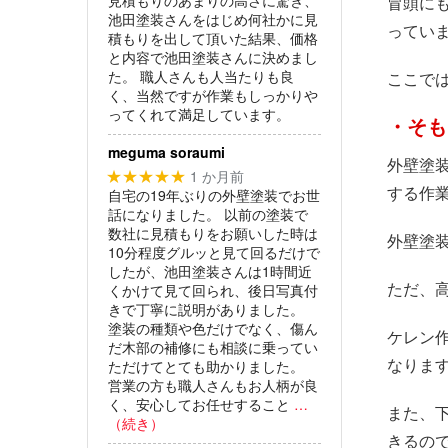
冒頭に
池田塗装さんをはじめ何社かに見
ってい
積もりを出して頂いた結果、価格
と内容で池田塗装さんに決めまし
た。
職人さんも人当たりも良
ここで
く、当然ですが作業もしっかりや
ってくれて満足しています。
・そも
meguma soraumi
外壁塗
1 か月前
★★★★★
する作
自宅の19年ぶりの外壁塗装でお世
話になりました。
以前の塗装で
数社に見積もりをお願いした時は
外壁塗
10分程度グルッと見て回るだけで
したが、池田塗装さんは1時間近
ただ、
くかけて見て回られ、後日写真付
きで丁寧に説明がありました。
塗装の種類や色だけでなく、傷ん
ケレン
だ木部の補修にも相談に乗ってい
なりま
ただけてとても助かりました。
営業の方も職人さんもお人柄が良
く、安心してお任せすること
…
また、
（続き）
きるの