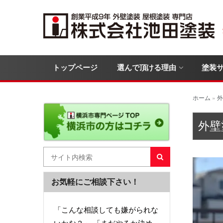
トップページ
選んで頂ける理由
塗装
ホーム
»
外
外壁
お気軽にご相談下さい！
「こんな相談しても嫌がられな
いかな？」 「まだやるか決め