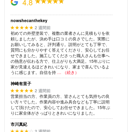
4.8
nowshecanthekey
2 週間前
★★★★★
初めての外壁塗装で、複数の業者さんに見積もりを依
頼しましたが、決め手は口コミの良さでした。実際に
お願いしてみると、評判通り。説明がとても丁寧で、
質問にも分かりやすく答えてくださり、安心してお任
せできました。施工してくださった職人さんも仕事へ
の熱意が伝わる方で、仕上がりも大満足。15年ぶりに
家が見違えるほどきれいになり、家まで喜んでいるよ
うに感じます。自信を持
… （続き）
神崎有里子
2 週間前
★★★★★
営業担当の方、作業員の方、皆さんとても気持ちの良
い方々でした。作業内容や進み具合なども丁寧に説明
して頂けたので、安心してお任せできました。15年ぶ
りに家全体がさっぱりときれいになりました。
市川真紀
2 週間前
★★★★
☆