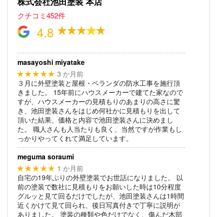
株式会社池田塗装 本店
クチコミ452件
4.8
masayoshi miyatake
3 か月前
★★★★★
３月に外壁塗装と屋根・ベランダの防水工事を施行頂
きました。
15年前にハウスメーカーで建てた家なので
すが、ハウスメーカーの見積もりのあまりの高さに驚
き、池田塗装さんをはじめ何社かに見積もりを出して
頂いた結果、価格と内容で池田塗装さんに決めまし
た。
職人さんも人当たりも良く、当然ですが作業もし
っかりやってくれて満足しています。
meguma soraumi
1 か月前
★★★★★
自宅の19年ぶりの外壁塗装でお世話になりました。
以
前の塗装で数社に見積もりをお願いした時は10分程度
グルッと見て回るだけでしたが、池田塗装さんは1時間
近くかけて見て回られ、後日写真付きで丁寧に説明が
ありました。
塗装の種類や色だけでなく、傷んだ木部