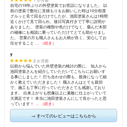
自宅の19年ぶりの外壁塗装でお世話になりました。
以
前の塗装で数社に見積もりをお願いした時は10分程度
グルッと見て回るだけでしたが、池田塗装さんは1時間
近くかけて見て回られ、後日写真付きで丁寧に説明が
ありました。
塗装の種類や色だけでなく、傷んだ木部
の補修にも相談に乗っていただけてとても助かりまし
た。
営業の方も職人さんもお人柄が良く、安心してお
任せすること
… （続き）
y
2 か月前
★★★★★
以前から悩んでいた外壁塗装の検討の際に、
知人から
池田塗装さんを紹介していただいてこちらにお願いす
る事にしました！
打ち合わせの際も、親身になって細
かく教えていただきました！
職人さんはとても親切
で、施工も丁寧に行っていただきとても感謝しており
ます。
出来上がりも想像以上に素敵に仕上がっていて
大満足です！
本当に池田塗装さんにして良かったと思
っています！
… （続き）
→ すべてのレビューはこちらから