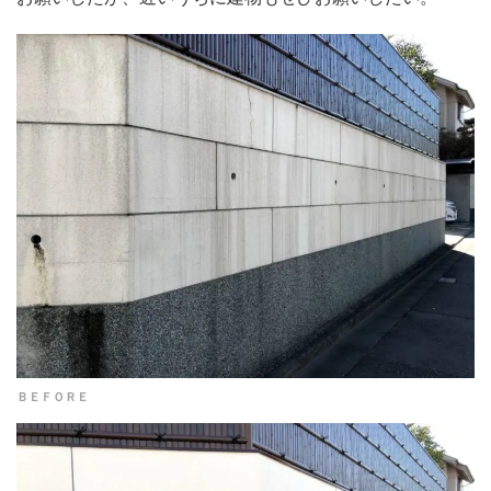
ＢＥＦＯＲＥ