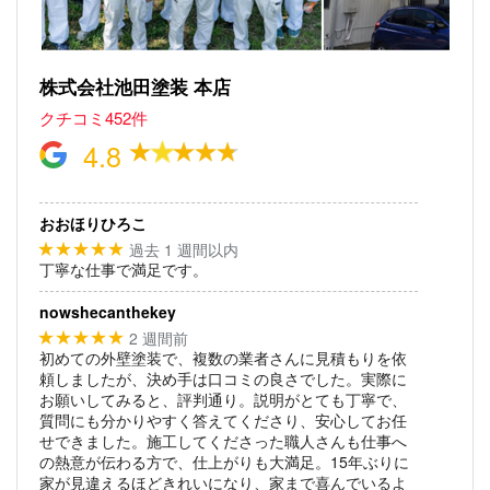
株式会社池田塗装 本店
クチコミ452件
4.8
おおほりひろこ
過去 1 週間以内
★★★★★
丁寧な仕事で満足です。
nowshecanthekey
2 週間前
★★★★★
初めての外壁塗装で、複数の業者さんに見積もりを依
頼しましたが、決め手は口コミの良さでした。実際に
お願いしてみると、評判通り。説明がとても丁寧で、
質問にも分かりやすく答えてくださり、安心してお任
せできました。施工してくださった職人さんも仕事へ
の熱意が伝わる方で、仕上がりも大満足。15年ぶりに
家が見違えるほどきれいになり、家まで喜んでいるよ