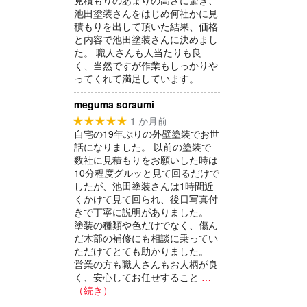
池田塗装さんをはじめ何社かに見
積もりを出して頂いた結果、価格
と内容で池田塗装さんに決めまし
た。
職人さんも人当たりも良
く、当然ですが作業もしっかりや
ってくれて満足しています。
meguma soraumi
1 か月前
★★★★★
自宅の19年ぶりの外壁塗装でお世
話になりました。
以前の塗装で
数社に見積もりをお願いした時は
10分程度グルッと見て回るだけで
したが、池田塗装さんは1時間近
くかけて見て回られ、後日写真付
きで丁寧に説明がありました。
塗装の種類や色だけでなく、傷ん
だ木部の補修にも相談に乗ってい
ただけてとても助かりました。
営業の方も職人さんもお人柄が良
く、安心してお任せすること
…
（続き）