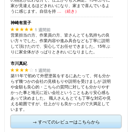
家が見違えるほどきれいになり、家まで喜んでいるよ
うに感じます。自信を持
… （続き）
神崎有里子
1 週間前
★★★★★
営業担当の方、作業員の方、皆さんとても気持ちの良
い方々でした。作業内容や進み具合なども丁寧に説明
して頂けたので、安心してお任せできました。15年ぶ
りに家全体がさっぱりときれいになりました。
市川真紀
1 週間前
★★★★
☆
築11年で初めて外壁塗装をするにあたって、何も分か
らず幾つかの会社の見積もりや説明を受けましが
説明
や金額も良心的・こちらの質問に対しても分かりやす
かった事と地元に近い会社ということもあり安心感も
あって決めました。
職人さんもとても丁寧な対応や見
える範囲ですが、仕上がりも良かったので大満足して
います。
→ すべてのレビューはこちらから