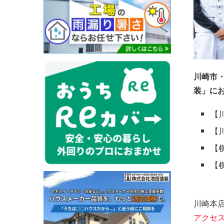
川崎市
装」に
【川
【川
【横
【横
川崎本店
アクセ