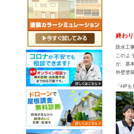
終わり
防水工
このよ
が、基
外壁塗
「HPを