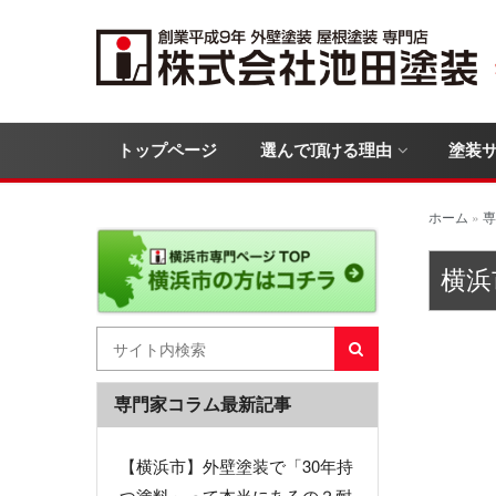
トップページ
選んで頂ける理由
塗装
ホーム
»
専
横浜
専門家コラム最新記事
【横浜市】外壁塗装で「30年持
つ塗料」って本当にあるの？耐