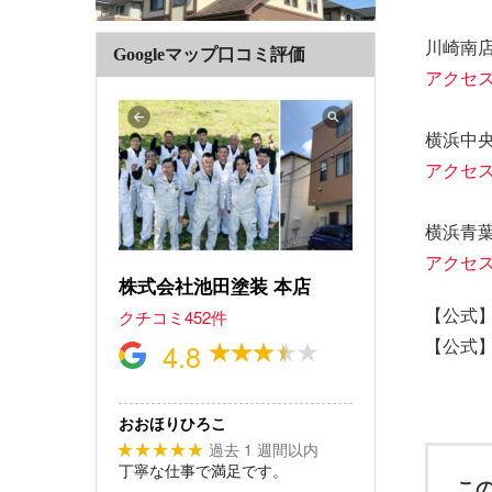
川崎南店
Googleマップ口コミ評価
アクセ
横浜中央
アクセ
横浜青葉
アクセ
株式会社池田塗装 本店
【公式
クチコミ452件
【公式
4.8
おおほりひろこ
過去 1 週間以内
★★★★★
丁寧な仕事で満足です。
こ