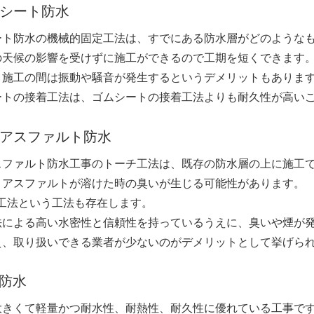
シート防水
ート防水の機械的固定工法は、すでにある防水層がどのような
の天候の影響を受けずに施工ができるので工期を短くできます
、施工の間は振動や騒音が発生するというデメリットもありま
ートの接着工法は、ゴムシートの接着工法よりも耐久性が高い
アスファルト防水
スファルト防水工事のトーチ工法は、既存の防水層の上に施工
、アスファルトが溶けた時の臭いが生じる可能性があります。
S工法という工法も存在します。
法による高い水密性と信頼性を持っているうえに、臭いや煙が
え、取り扱いできる業者が少ないのがデメリットとして挙げら
P防水
大きくて軽量かつ耐水性、耐熱性、耐久性に優れている工事で