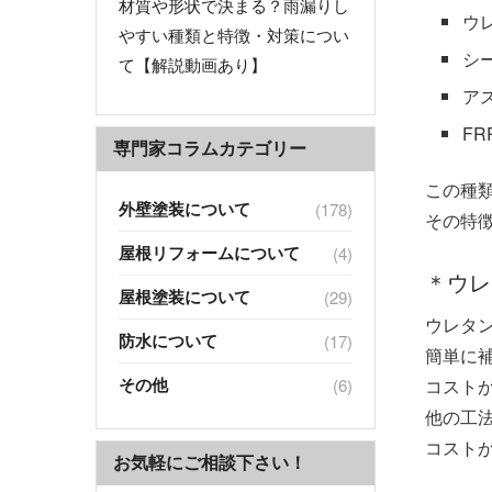
材質や形状で決まる？雨漏りし
ウ
やすい種類と特徴・対策につい
シ
て【解説動画あり】
ア
FR
専門家コラムカテゴリー
この種
外壁塗装について
(178)
その特
屋根リフォームについて
(4)
＊ウレ
屋根塗装について
(29)
ウレタ
防水について
(17)
簡単に
その他
コスト
(6)
他の工
コスト
お気軽にご相談下さい！