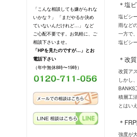
＊塩ビ
「こんな相談しても嫌がられな
塩ビシ
いかな？」 「まだやるか決め
雨など
ていないんだけれど…」 など
一方で
ご心配不要です。お気軽に、ご
相談下さいませ。
塩ビシ
「HPを見たのですが…」とお
＊改質
電話下さい
（年中無休8時〜19時）
改質ア
しかし
BANK
積層工
とはい
＊FR
強度が