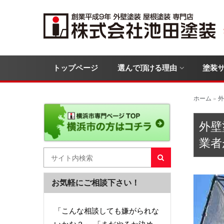
トップページ
選んで頂ける理由
塗装
ホーム
»
外
外壁
業者
お気軽にご相談下さい！
「こんな相談しても嫌がられな
いかな？」 「まだやるか決め