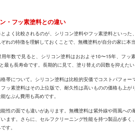
ン・フッ素塗料との違い
料とよく比較されるのが、シリコン塗料やフッ素塗料といった
れぞれの特徴を理解しておくことで、無機塗料が自分の家に本
耐用年数で見ると、シリコン塗料はおおよそ10〜15年、フッ素
5年と最も長寿命です。長期的に見て、塗り替えの回数を抑えた
価格帯について。シリコン塗料は比較的安価でコストパフォー
。フッ素塗料はその上位版で、耐久性は高いものの価格も上が
性能なぶん費用も高めです。
機能性の面でも違いがあります。無機塗料は紫外線や雨風への
ています。さらに、セルフクリーニング性能を持つ製品が多く
みです。