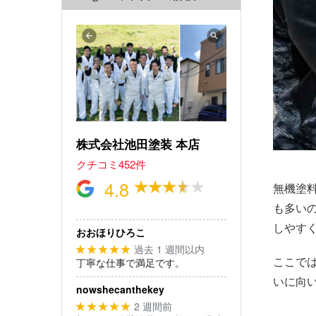
株式会社池田塗装 本店
クチコミ452件
4.8
無機塗
も多い
しやす
おおほりひろこ
過去 1 週間以内
★★★★★
ここで
丁寧な仕事で満足です。
いに向
nowshecanthekey
2 週間前
★★★★★