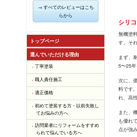
→ すべてのレビューはこち
らから
シリコ
無機塗
トップページ
す。そ
選んでいただける理由
まず、
5〜2
丁寧塗装
次に、
職人責任施工
料です
適正価格
れ、高
初めて塗装する方・以前失敗し
また、
てお悩みの方へ
も優れ
訪問業者にリフォームをすすめ
点が強
られて悩んでいる方へ