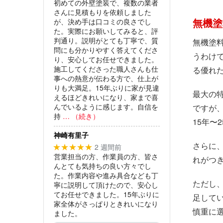
初めての外壁塗装で、複数の業者
さんに見積もりを依頼しました
が、決め手は口コミの良さでし
無機塗
た。実際にお願いしてみると、評
判通り。説明がとても丁寧で、質
無機塗
問にも分かりやすく答えてくださ
うわけ
り、安心してお任せできました。
施工してくださった職人さんも仕
る優れ
事への熱意が伝わる方で、仕上が
りも大満足。15年ぶりに家が見違
最大の
えるほどきれいになり、家まで喜
んでいるように感じます。自信を
ですが
持
… （続き）
15年〜
神崎有里子
さらに
2 週間前
★★★★★
営業担当の方、作業員の方、皆さ
れがつ
んとても気持ちの良い方々でし
た。作業内容や進み具合なども丁
ただし
寧に説明して頂けたので、安心し
てお任せできました。15年ぶりに
足して
家全体がさっぱりときれいになり
慎重に
ました。