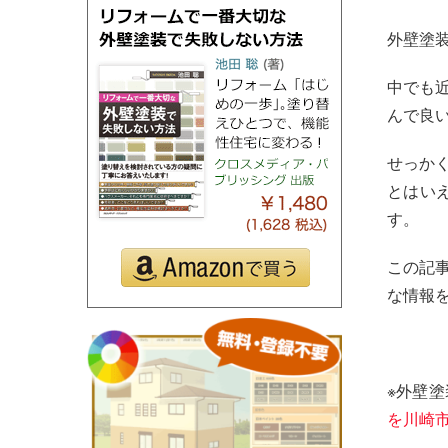
外壁塗
中でも
んで良
せっか
とはい
す。
この記
な情報
※外壁
を川崎