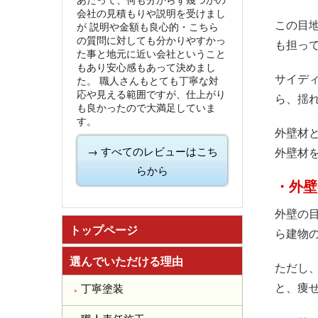
会社の見積もりや説明を受けまし
この目
が
説明や金額も良心的・こちら
の質問に対しても分かりやすかっ
も担っ
た事と地元に近い会社ということ
もあり安心感もあって決めまし
サイデ
た。
職人さんもとても丁寧な対
応や見える範囲ですが、仕上がり
ら、揺
も良かったので大満足していま
す。
外壁材
→ すべてのレビューはこち
外壁材
らから
・外壁
外壁の
トップページ
ら建物
選んでいただける理由
ただし
と、痩
丁寧塗装