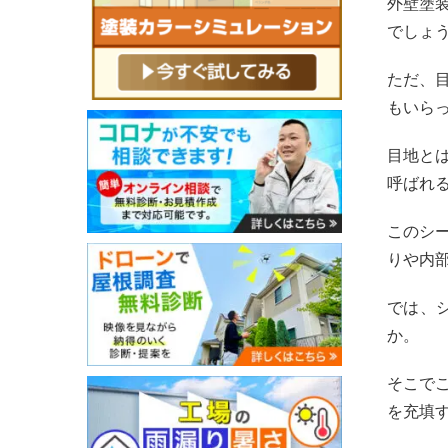
外壁塗
でしょ
ただ、
もいら
目地と
呼ばれ
このシ
りや内
では、
か。
そこで
を充填