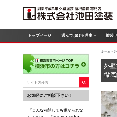
トップページ
選んで頂ける理由
塗装
ホーム
»
外
外壁
徹底
お気軽にご相談下さい！
「こんな相談しても嫌がられな
いかな？」 「まだやるか決め