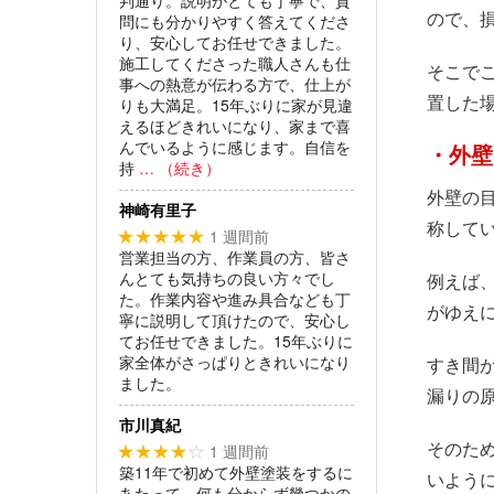
ので、
問にも分かりやすく答えてくださ
り、安心してお任せできました。
施工してくださった職人さんも仕
そこで
事への熱意が伝わる方で、仕上が
置した
りも大満足。15年ぶりに家が見違
えるほどきれいになり、家まで喜
んでいるように感じます。自信を
・外壁
持
… （続き）
外壁の
神崎有里子
称して
1 週間前
★★★★★
営業担当の方、作業員の方、皆さ
んとても気持ちの良い方々でし
例えば
た。作業内容や進み具合なども丁
がゆえ
寧に説明して頂けたので、安心し
てお任せできました。15年ぶりに
家全体がさっぱりときれいになり
すき間
ました。
漏りの
市川真紀
そのた
1 週間前
★★★★
☆
築11年で初めて外壁塗装をするに
いよう
あたって、何も分からず幾つかの