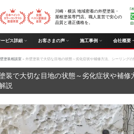
川崎・横浜 地域密着の外壁塗装・
屋根塗装専門店。職人直営で安心の
品質と適正価格を。
サービス詳細
お客さまの声
施工事例
会社概要
壁塗装相談室
»
外壁塗装で大切な目地の状態～劣化症状や補修方法、シーリングの
塗装で大切な目地の状態～劣化症状や補修
解説