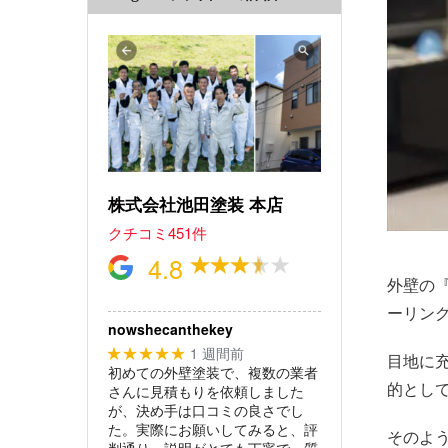
株式会社池田塗装 本店
クチコミ451件
4.8
外壁の
ーリン
nowshecanthekey
1 週間前
★★★★★
目地に
初めての外壁塗装で、複数の業者
的とし
さんに見積もりを依頼しました
が、決め手は口コミの良さでし
た。実際にお願いしてみると、評
そのよ
判通り。説明がとても丁寧で、質