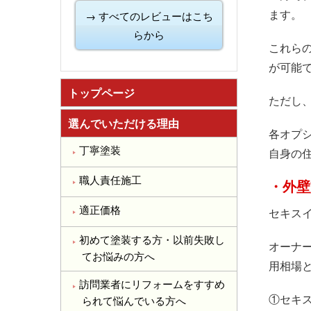
ます。
→ すべてのレビューはこち
らから
これら
が可能
トップページ
ただし
選んでいただける理由
各オプ
丁寧塗装
自身の
職人責任施工
・外壁
適正価格
セキス
初めて塗装する方・以前失敗し
オーナ
てお悩みの方へ
用相場
訪問業者にリフォームをすすめ
①セキ
られて悩んでいる方へ