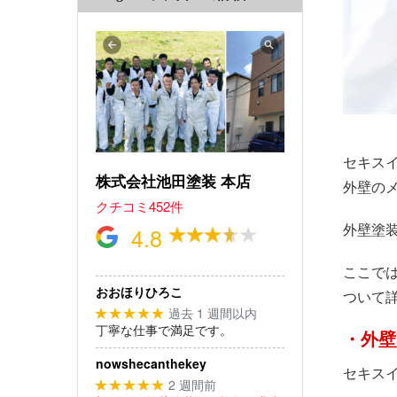
セキス
株式会社池田塗装 本店
外壁の
クチコミ452件
外壁塗
4.8
ここで
おおほりひろこ
ついて
過去 1 週間以内
★★★★★
丁寧な仕事で満足です。
・外壁
nowshecanthekey
セキス
2 週間前
★★★★★