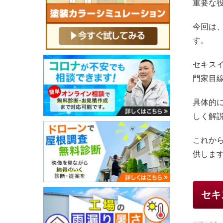
重要な
今回は
す。
セキス
門家目
具体的
しく解
これか
供しま
セキ