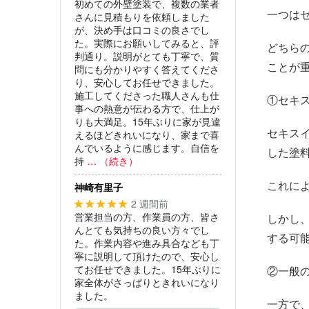
初めての外壁塗装で、複数の業者
一つは
さんに見積もりを依頼しました
が、決め手は口コミの良さでし
た。実際にお願いしてみると、評
どちら
判通り。説明がとても丁寧で、質
ことが
問にも分かりやすく答えてくださ
り、安心してお任せできました。
施工してくださった職人さんも仕
①セキ
事への熱意が伝わる方で、仕上が
りも大満足。15年ぶりに家が見違
セキス
えるほどきれいになり、家まで喜
んでいるように感じます。自信を
した塗
持
… （続き）
これに
神崎有里子
2 週間前
★★★★★
営業担当の方、作業員の方、皆さ
しかし
んとても気持ちの良い方々でし
する可
た。作業内容や進み具合なども丁
寧に説明して頂けたので、安心し
てお任せできました。15年ぶりに
②一般
家全体がさっぱりときれいになり
ました。
一方で