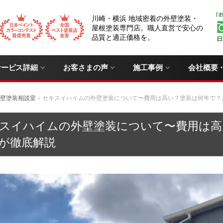
川崎・横浜 地域密着の外壁塗装・
屋根塗装専門店。職人直営で安心の
品質と適正価格を。
サービス詳細
お客さまの声
施工事例
会社概要
壁塗装相談室
»
セキスイハイムの外壁塗装について〜費用は高い？塗装は何年で？
スイハイムの外壁塗装について〜費用は高
が徹底解説