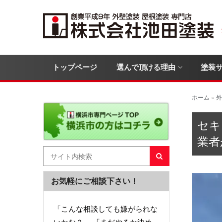
トップページ
選んで頂ける理由
塗装
ホーム
»
外
セキ
業者
お気軽にご相談下さい！
「こんな相談しても嫌がられな
いかな？」 「まだやるか決め