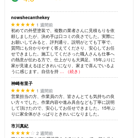
nowshecanthekey
1 週間前
★★★★★
初めての外壁塗装で、複数の業者さんに見積もりを依
頼しましたが、決め手は口コミの良さでした。実際に
お願いしてみると、評判通り。説明がとても丁寧で、
質問にも分かりやすく答えてくださり、安心してお任
せできました。施工してくださった職人さんも仕事へ
の熱意が伝わる方で、仕上がりも大満足。15年ぶりに
家が見違えるほどきれいになり、家まで喜んでいるよ
うに感じます。自信を持
… （続き）
神崎有里子
1 週間前
★★★★★
営業担当の方、作業員の方、皆さんとても気持ちの良
い方々でした。作業内容や進み具合なども丁寧に説明
して頂けたので、安心してお任せできました。15年ぶ
りに家全体がさっぱりときれいになりました。
市川真紀
2 週間前
★★★★
☆