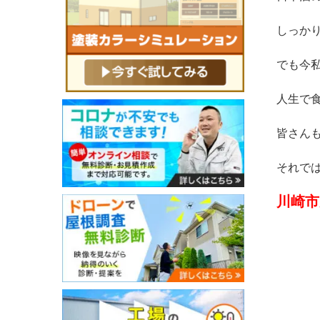
しっか
でも今
人生で
皆さん
それで
川崎市