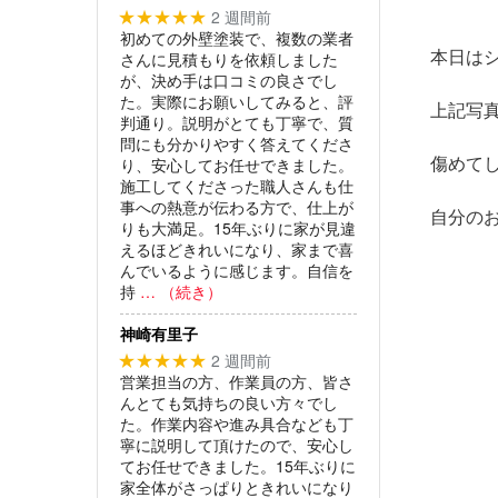
2 週間前
★★★★★
初めての外壁塗装で、複数の業者
本日は
さんに見積もりを依頼しました
が、決め手は口コミの良さでし
た。実際にお願いしてみると、評
上記写
判通り。説明がとても丁寧で、質
問にも分かりやすく答えてくださ
傷めて
り、安心してお任せできました。
施工してくださった職人さんも仕
事への熱意が伝わる方で、仕上が
自分の
りも大満足。15年ぶりに家が見違
えるほどきれいになり、家まで喜
んでいるように感じます。自信を
持
… （続き）
神崎有里子
2 週間前
★★★★★
営業担当の方、作業員の方、皆さ
んとても気持ちの良い方々でし
た。作業内容や進み具合なども丁
寧に説明して頂けたので、安心し
てお任せできました。15年ぶりに
家全体がさっぱりときれいになり