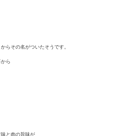
とからその名がついたそうです。
事から
、
旨味と肉の旨味が