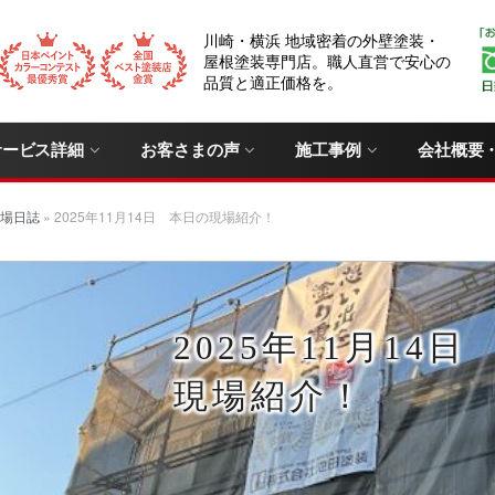
川崎・横浜 地域密着の外壁塗装・
屋根塗装専門店。職人直営で安心の
品質と適正価格を。
サービス詳細
お客さまの声
施工事例
会社概要
場日誌
»
2025年11月14日 本日の現場紹介！
2025年11月14
現場紹介！