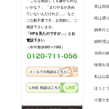
「こんな相談しても嫌がられな
実は高
いかな？」 「まだやるか決め
ていないんだけれど…」 など
時は遡
ご心配不要です。お気軽に、ご
相談下さいませ。
鍋奉行
「HPを見たのですが…」とお
電話下さい
鍋料理
（年中無休8時〜19時）
当時の
味噌を
私は山
ほうと
小麦が