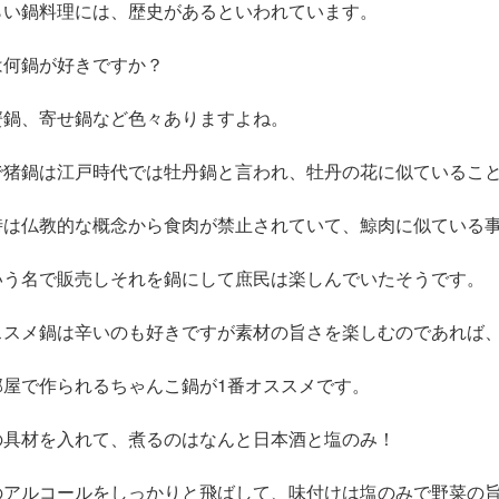
らい鍋料理には、歴史があるといわれています。
は何鍋が好きですか？
蟹鍋、寄せ鍋など色々ありますよね。
で猪鍋は江戸時代では牡丹鍋と言われ、
牡丹の花に似ているこ
時は仏教的な概念から食肉が禁止されていて、鯨肉に似ている
いう名で販売しそれを鍋にして庶民は楽しんでいたそうです。
ススメ鍋は辛いのも好きですが素材の旨さを楽しむのであれば
部屋で作られるちゃんこ鍋が
1番オススメです。
の具材を入れて、煮るのはなんと日本酒と塩のみ！
のアルコールをしっかりと飛ばして、
味付けは塩のみで野菜の