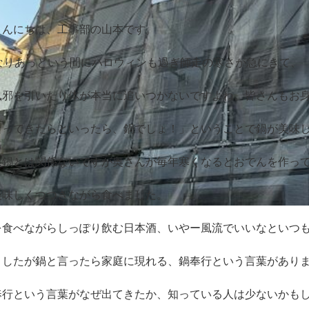
こんにちは、工事部の山本です。
になりあっという間にハロウィンも過ぎ師走の寒さが急にき
て、
風邪を引いたり体が本当に追いつかないですよね。皆さんもお
なってきたらといったら、鍋でしょ！」
ということで鍋が美味
は鍋とは関係ないですが奥さんが毎年寒くなるとおで
んを作っ
美味しくつつきながら食べました。
を食べながらしっぽり飲む日本酒、
いやー風流でいいなといつ
ましたが鍋と言ったら家庭に現れる、
鍋奉行という言葉があり
奉行という言葉がなぜ出てきたか、
知っている人は少ないかも