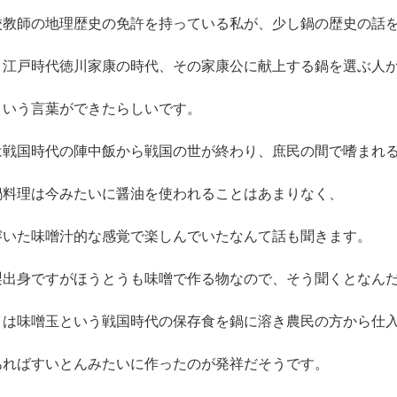
校教師の地理歴史の免許を持っている私が、
少し鍋の歴史の話
り江戸時代徳川家康の時代、
その家康公に献上する鍋を選ぶ人
という言葉ができた
らしいです。
は戦国時代の陣中飯から戦国の世が終わり、庶民の間で嗜まれ
鍋料理は今みたいに醤油を使われることはあまりなく、
溶いた味噌汁的な感覚で楽しんでいたなんて話も聞きます。
梨出身ですがほうとうも味噌で作る物なので、
そう聞くとなん
うは味噌玉という戦国時代の保存食を鍋に溶き農民の方から仕
あればすいとんみたいに作ったのが発祥だそうです。