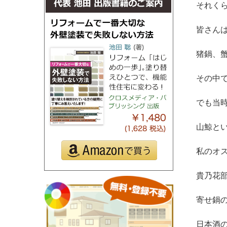
それく
皆さん
猪鍋、
その中
でも当
山鯨と
私のオ
貴乃花
寄せ鍋
日本酒