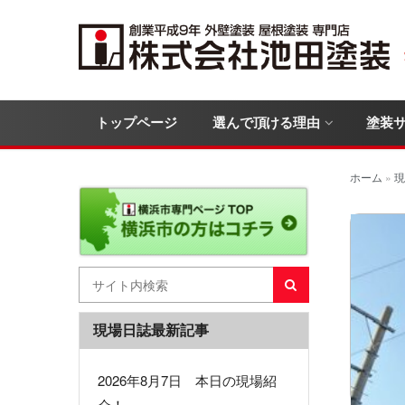
トップページ
選んで頂ける理由
塗装
ホーム
»
現
現場日誌最新記事
2026年8月7日 本日の現場紹
介！