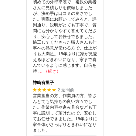
初めての外壁塗装で、複数の業者
さんに見積もりを依頼しました
が、決め手は口コミの良さでし
た。実際にお願いしてみると、評
判通り。説明がとても丁寧で、質
問にも分かりやすく答えてくださ
り、安心してお任せできました。
施工してくださった職人さんも仕
事への熱意が伝わる方で、仕上が
りも大満足。15年ぶりに家が見違
えるほどきれいになり、家まで喜
んでいるように感じます。自信を
持
… （続き）
神崎有里子
2 週間前
★★★★★
営業担当の方、作業員の方、皆さ
んとても気持ちの良い方々でし
た。作業内容や進み具合なども丁
寧に説明して頂けたので、安心し
てお任せできました。15年ぶりに
家全体がさっぱりときれいになり
ました。