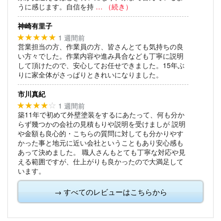
うに感じます。自信を持
… （続き）
神崎有里子
1 週間前
★★★★★
営業担当の方、作業員の方、皆さんとても気持ちの良
い方々でした。作業内容や進み具合なども丁寧に説明
して頂けたので、安心してお任せできました。15年ぶ
りに家全体がさっぱりときれいになりました。
市川真紀
1 週間前
★★★★
☆
築11年で初めて外壁塗装をするにあたって、何も分か
らず幾つかの会社の見積もりや説明を受けましが
説明
や金額も良心的・こちらの質問に対しても分かりやす
かった事と地元に近い会社ということもあり安心感も
あって決めました。
職人さんもとても丁寧な対応や見
える範囲ですが、仕上がりも良かったので大満足して
います。
→ すべてのレビューはこちらから