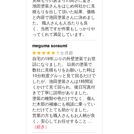
池田塗装さんをはじめ何社かに見
積もりを出して頂いた結果、価格
と内容で池田塗装さんに決めまし
た。
職人さんも人当たりも良
く、当然ですが作業もしっかりや
ってくれて満足しています。
meguma soraumi
1 か月前
★★★★★
自宅の19年ぶりの外壁塗装でお世
話になりました。
以前の塗装で
数社に見積もりをお願いした時は
10分程度グルッと見て回るだけで
したが、池田塗装さんは1時間近
くかけて見て回られ、後日写真付
きで丁寧に説明がありました。
塗装の種類や色だけでなく、傷ん
だ木部の補修にも相談に乗ってい
ただけてとても助かりました。
営業の方も職人さんもお人柄が良
く、安心してお任せすること
…
（続き）