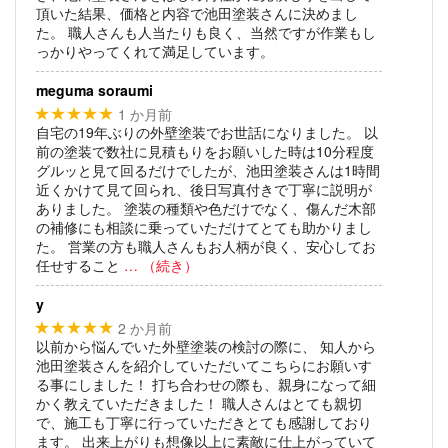
頂いた結果、価格と内容で池田塗装さんに決めまし
た。
職人さんも人当たりも良く、当然ですが作業もし
っかりやってくれて満足しています。
meguma soraumi
1 か月前
★★★★★
自宅の19年ぶりの外壁塗装でお世話になりました。
以
前の塗装で数社に見積もりをお願いした時は10分程度
グルッと見て回るだけでしたが、池田塗装さんは1時間
近くかけて見て回られ、後日写真付きで丁寧に説明が
ありました。
塗装の種類や色だけでなく、傷んだ木部
の補修にも相談に乗っていただけてとても助かりまし
た。
営業の方も職人さんもお人柄が良く、安心してお
任せすること
… （続き）
y
2 か月前
★★★★★
以前から悩んでいた外壁塗装の検討の際に、
知人から
池田塗装さんを紹介していただいてこちらにお願いす
る事にしました！
打ち合わせの際も、親身になって細
かく教えていただきました！
職人さんはとても親切
で、施工も丁寧に行っていただきとても感謝しており
ます。
出来上がりも想像以上に素敵に仕上がっていて