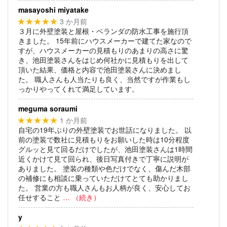
masayoshi miyatake
3 か月前
★★★★★
３月に外壁塗装と屋根・ベランダの防水工事を施行頂
きました。
15年前にハウスメーカーで建てた家なので
すが、ハウスメーカーの見積もりのあまりの高さに驚
き、池田塗装さんをはじめ何社かに見積もりを出して
頂いた結果、価格と内容で池田塗装さんに決めまし
た。
職人さんも人当たりも良く、当然ですが作業もし
っかりやってくれて満足しています。
meguma soraumi
1 か月前
★★★★★
自宅の19年ぶりの外壁塗装でお世話になりました。
以
前の塗装で数社に見積もりをお願いした時は10分程度
グルッと見て回るだけでしたが、池田塗装さんは1時間
近くかけて見て回られ、後日写真付きで丁寧に説明が
ありました。
塗装の種類や色だけでなく、傷んだ木部
の補修にも相談に乗っていただけてとても助かりまし
た。
営業の方も職人さんもお人柄が良く、安心してお
任せすること
… （続き）
y