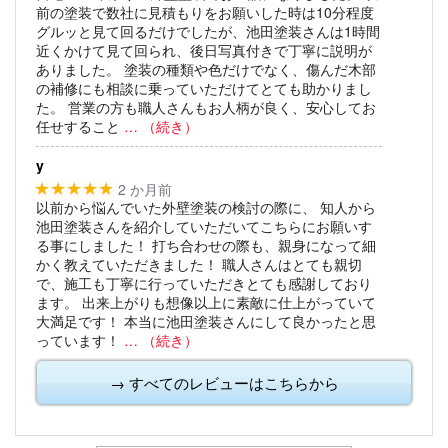
前の塗装で数社に見積もりをお願いした時は10分程度
グルッと見て回るだけでしたが、池田塗装さんは1時間
近くかけて見て回られ、後日写真付きで丁寧に説明が
ありました。
塗装の種類や色だけでなく、傷んだ木部
の補修にも相談に乗っていただけてとても助かりまし
た。
営業の方も職人さんもお人柄が良く、安心してお
任せすること
… （続き）
y
2 か月前
★★★★★
以前から悩んでいた外壁塗装の検討の際に、
知人から
池田塗装さんを紹介していただいてこちらにお願いす
る事にしました！
打ち合わせの際も、親身になって細
かく教えていただきました！
職人さんはとても親切
で、施工も丁寧に行っていただきとても感謝しており
ます。
出来上がりも想像以上に素敵に仕上がっていて
大満足です！
本当に池田塗装さんにして良かったと思
っています！
… （続き）
→ すべてのレビューはこちらから