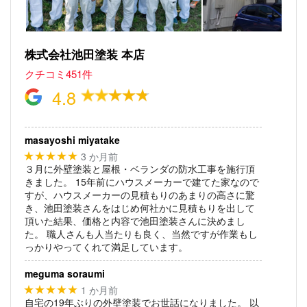
株式会社池田塗装 本店
クチコミ451件
4.8
masayoshi miyatake
3 か月前
★★★★★
３月に外壁塗装と屋根・ベランダの防水工事を施行頂
きました。
15年前にハウスメーカーで建てた家なので
すが、ハウスメーカーの見積もりのあまりの高さに驚
き、池田塗装さんをはじめ何社かに見積もりを出して
頂いた結果、価格と内容で池田塗装さんに決めまし
た。
職人さんも人当たりも良く、当然ですが作業もし
っかりやってくれて満足しています。
meguma soraumi
1 か月前
★★★★★
自宅の19年ぶりの外壁塗装でお世話になりました。
以