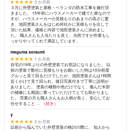
3 か月前
★★★★★
３月に外壁塗装と屋根・ベランダの防水工事を施行頂
きました。
15年前にハウスメーカーで建てた家なので
すが、ハウスメーカーの見積もりのあまりの高さに驚
き、池田塗装さんをはじめ何社かに見積もりを出して
頂いた結果、価格と内容で池田塗装さんに決めまし
た。
職人さんも人当たりも良く、当然ですが作業もし
っかりやってくれて満足しています。
meguma soraumi
1 か月前
★★★★★
自宅の19年ぶりの外壁塗装でお世話になりました。
以
前の塗装で数社に見積もりをお願いした時は10分程度
グルッと見て回るだけでしたが、池田塗装さんは1時間
近くかけて見て回られ、後日写真付きで丁寧に説明が
ありました。
塗装の種類や色だけでなく、傷んだ木部
の補修にも相談に乗っていただけてとても助かりまし
た。
営業の方も職人さんもお人柄が良く、安心してお
任せすること
… （続き）
y
2 か月前
★★★★★
以前から悩んでいた外壁塗装の検討の際に、
知人から