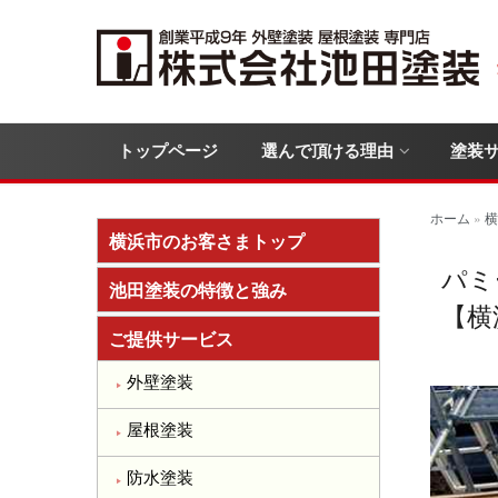
トップページ
選んで頂ける理由
塗装
ホーム
»
横
横浜市のお客さまトップ
パミ
池田塗装の特徴と強み
【横
ご提供サービス
外壁塗装
屋根塗装
防水塗装