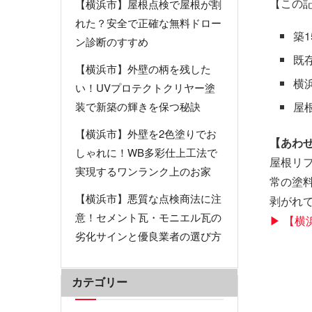
【この
【横浜市】屋根点検で屋根が割
れた？安全で正確な無料ドロー
築
ン診断のすすめ
既
【横浜市】外壁の柄を残した
横
い！UVプロテクトクリヤー塗
屋
装で新築の輝きを保つ秘訣
【横浜市】外壁を2色塗りでお
【あわ
しゃれに！WB多彩仕上工法で
屋根リ
実現するワンランク上のお家
常の塗
【横浜市】悪質な点検商法に注
剥がれ
意！セメント瓦・モニエル瓦の
▶ 【
劣化サインと優良業者の選び方
カテゴリー