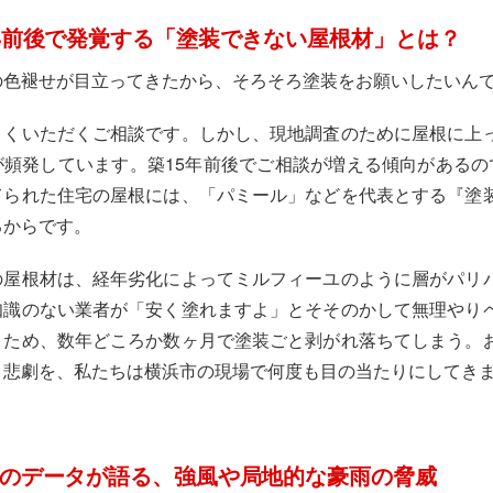
年前後で発覚する「塗装できない屋根材」とは？
の色褪せが目立ってきたから、そろそろ塗装をお願いしたいん
よくいただくご相談です。しかし、現地調査のために屋根に上
頻発しています。築15年前後でご相談が増える傾向があるので
てられた住宅の屋根には、「パミール」などを代表とする『塗
るからです。
の屋根材は、経年劣化によってミルフィーユのように層がパリ
知識のない業者が「安く塗れますよ」とそそのかして無理やり
くため、数年どころか数ヶ月で塗装ごと剥がれ落ちてしまう。
う悲劇を、私たちは横浜市の現場で何度も目の当たりにしてき
のデータが語る、強風や局地的な豪雨の脅威