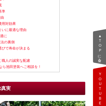
威
基準
理由
費用対効果
まいに最適な理由
快適に
▲TOPに戻る
工法の裏側
選びで寿命が決まる
く職人の誠実な配慮
となら池田塗装へご相談を！
YOUTUBE
の真実