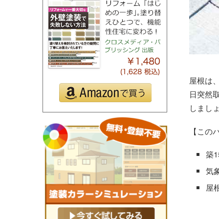
屋根は
日突然
しまし
【この
築
気
屋