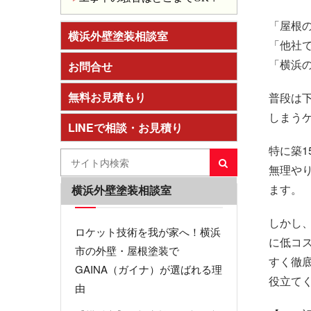
「屋根
横浜外壁塗装相談室
「他社
「横浜
お問合せ
無料お見積もり
普段は
しまう
LINEで相談・お見積り
特に築
無理や
ます。
横浜外壁塗装相談室
しかし
ロケット技術を我が家へ！横浜
に低コ
市の外壁・屋根塗装で
すく徹
GAINA（ガイナ）が選ばれる理
役立て
由