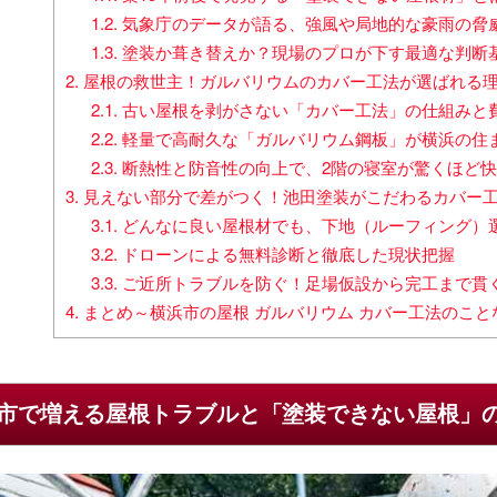
1.2.
気象庁のデータが語る、強風や局地的な豪雨の脅
1.3.
塗装か葺き替えか？現場のプロが下す最適な判断
2.
屋根の救世主！ガルバリウムのカバー工法が選ばれる
2.1.
古い屋根を剥がさない「カバー工法」の仕組みと
2.2.
軽量で高耐久な「ガルバリウム鋼板」が横浜の住
2.3.
断熱性と防音性の向上で、2階の寝室が驚くほど
3.
見えない部分で差がつく！池田塗装がこだわるカバー
3.1.
どんなに良い屋根材でも、下地（ルーフィング）
3.2.
ドローンによる無料診断と徹底した現状把握
3.3.
ご近所トラブルを防ぐ！足場仮設から完工まで貫
4.
まとめ～横浜市の屋根 ガルバリウム カバー工法のこ
市で増える屋根トラブルと「塗装できない屋根」