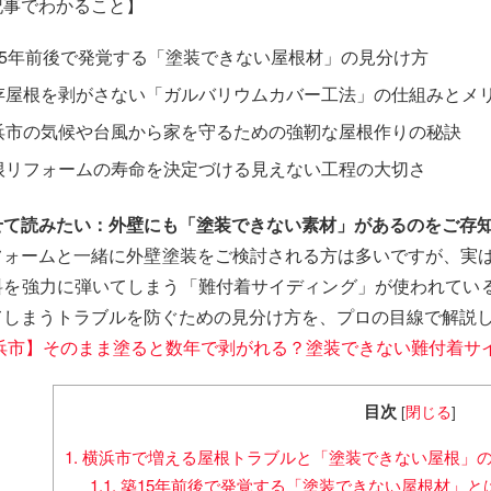
記事でわかること】
15年前後で発覚する「塗装できない屋根材」の見分け方
存屋根を剥がさない「ガルバリウムカバー工法」の仕組みとメ
浜市の気候や台風から家を守るための強靭な屋根作りの秘訣
根リフォームの寿命を決定づける見えない工程の大切さ
せて読みたい：外壁にも「塗装できない素材」があるのをご存
フォームと一緒に外壁塗装をご検討される方は多いですが、実は
料を強力に弾いてしまう「難付着サイディング」が使われてい
てしまうトラブルを防ぐための見分け方を、プロの目線で解説
横浜市】そのまま塗ると数年で剥がれる？塗装できない難付着サ
目次
[
閉じる
]
1.
横浜市で増える屋根トラブルと「塗装できない屋根」
1.1.
築15年前後で発覚する「塗装できない屋根材」と