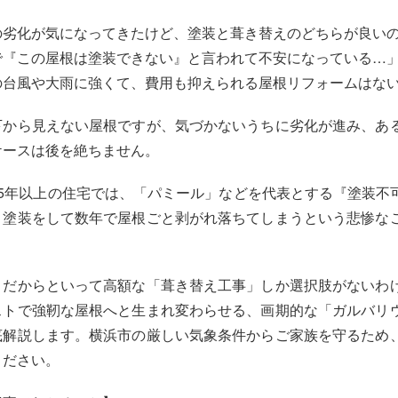
の劣化が気になってきたけど、塗装と葺き替えのどちらが良い
で『この屋根は塗装できない』と言われて不安になっている…
の台風や大雨に強くて、費用も抑えられる屋根リフォームはな
下から見えない屋根ですが、気づかないうちに劣化が進み、あ
ケースは後を絶ちません。
15年以上の住宅では、「パミール」などを代表とする『塗装不
り塗装をして数年で屋根ごと剥がれ落ちてしまうという悲惨な
、だからといって高額な「葺き替え工事」しか選択肢がないわ
ストで強靭な屋根へと生まれ変わらせる、画期的な「ガルバリ
底解説します。横浜市の厳しい気象条件からご家族を守るため
ください。