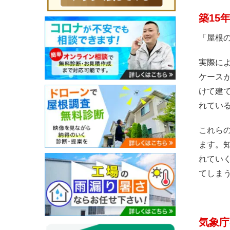
築15
「屋根
実際に
ケースが
けて建
れてい
これら
ます。
れてい
てしま
気象庁