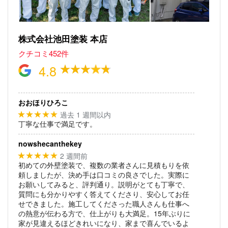
株式会社池田塗装 本店
クチコミ452件
4.8
おおほりひろこ
過去 1 週間以内
★★★★★
丁寧な仕事で満足です。
nowshecanthekey
2 週間前
★★★★★
初めての外壁塗装で、複数の業者さんに見積もりを依
頼しましたが、決め手は口コミの良さでした。実際に
お願いしてみると、評判通り。説明がとても丁寧で、
質問にも分かりやすく答えてくださり、安心してお任
せできました。施工してくださった職人さんも仕事へ
の熱意が伝わる方で、仕上がりも大満足。15年ぶりに
家が見違えるほどきれいになり、家まで喜んでいるよ