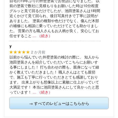
自宅の19年ぶりの外壁塗装でお世話になりました。
以
前の塗装で数社に見積もりをお願いした時は10分程度
グルッと見て回るだけでしたが、池田塗装さんは1時間
近くかけて見て回られ、後日写真付きで丁寧に説明が
ありました。
塗装の種類や色だけでなく、傷んだ木部
の補修にも相談に乗っていただけてとても助かりまし
た。
営業の方も職人さんもお人柄が良く、安心してお
任せすること
… （続き）
y
2 か月前
★★★★★
以前から悩んでいた外壁塗装の検討の際に、
知人から
池田塗装さんを紹介していただいてこちらにお願いす
る事にしました！
打ち合わせの際も、親身になって細
かく教えていただきました！
職人さんはとても親切
で、施工も丁寧に行っていただきとても感謝しており
ます。
出来上がりも想像以上に素敵に仕上がっていて
大満足です！
本当に池田塗装さんにして良かったと思
っています！
… （続き）
→ すべてのレビューはこちらから