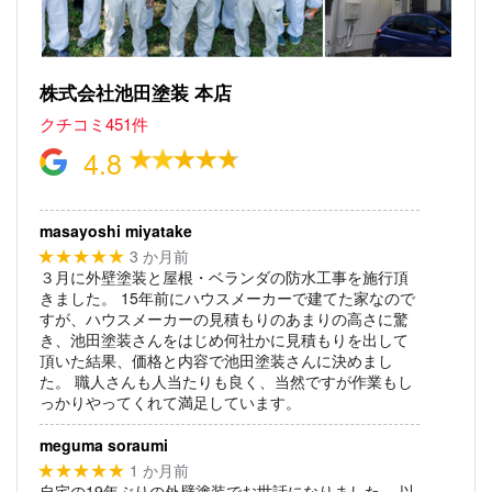
株式会社池田塗装 本店
クチコミ451件
4.8
masayoshi miyatake
3 か月前
★★★★★
３月に外壁塗装と屋根・ベランダの防水工事を施行頂
きました。
15年前にハウスメーカーで建てた家なので
すが、ハウスメーカーの見積もりのあまりの高さに驚
き、池田塗装さんをはじめ何社かに見積もりを出して
頂いた結果、価格と内容で池田塗装さんに決めまし
た。
職人さんも人当たりも良く、当然ですが作業もし
っかりやってくれて満足しています。
meguma soraumi
1 か月前
★★★★★
自宅の19年ぶりの外壁塗装でお世話になりました。
以