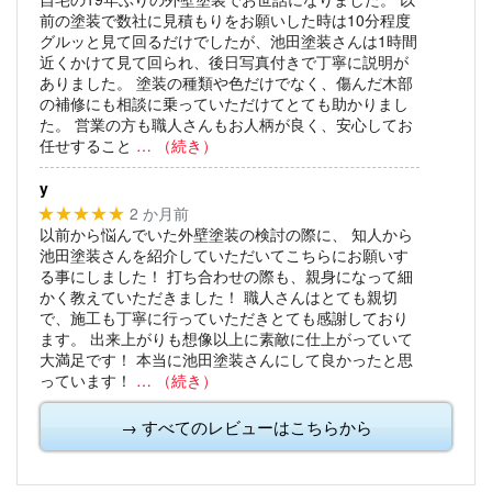
前の塗装で数社に見積もりをお願いした時は10分程度
グルッと見て回るだけでしたが、池田塗装さんは1時間
近くかけて見て回られ、後日写真付きで丁寧に説明が
ありました。
塗装の種類や色だけでなく、傷んだ木部
の補修にも相談に乗っていただけてとても助かりまし
た。
営業の方も職人さんもお人柄が良く、安心してお
任せすること
… （続き）
y
2 か月前
★★★★★
以前から悩んでいた外壁塗装の検討の際に、
知人から
池田塗装さんを紹介していただいてこちらにお願いす
る事にしました！
打ち合わせの際も、親身になって細
かく教えていただきました！
職人さんはとても親切
で、施工も丁寧に行っていただきとても感謝しており
ます。
出来上がりも想像以上に素敵に仕上がっていて
大満足です！
本当に池田塗装さんにして良かったと思
っています！
… （続き）
→ すべてのレビューはこちらから