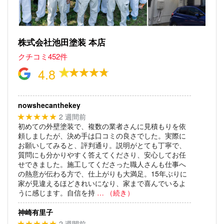
株式会社池田塗装 本店
クチコミ452件
4.8
nowshecanthekey
2 週間前
★★★★★
初めての外壁塗装で、複数の業者さんに見積もりを依
頼しましたが、決め手は口コミの良さでした。実際に
お願いしてみると、評判通り。説明がとても丁寧で、
質問にも分かりやすく答えてくださり、安心してお任
せできました。施工してくださった職人さんも仕事へ
の熱意が伝わる方で、仕上がりも大満足。15年ぶりに
家が見違えるほどきれいになり、家まで喜んでいるよ
うに感じます。自信を持
… （続き）
神崎有里子
2 週間前
★★★★★