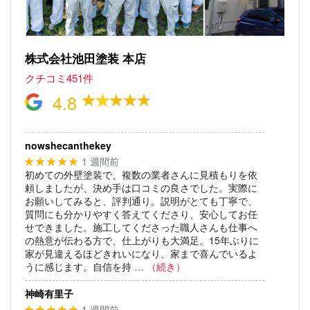
株式会社池田塗装 本店
クチコミ451件
4.8
nowshecanthekey
1 週間前
★★★★★
初めての外壁塗装で、複数の業者さんに見積もりを依
頼しましたが、決め手は口コミの良さでした。実際に
お願いしてみると、評判通り。説明がとても丁寧で、
質問にも分かりやすく答えてくださり、安心してお任
せできました。施工してくださった職人さんも仕事へ
の熱意が伝わる方で、仕上がりも大満足。15年ぶりに
家が見違えるほどきれいになり、家まで喜んでいるよ
うに感じます。自信を持
… （続き）
神崎有里子
1 週間前
★★★★★