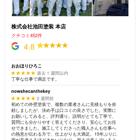
株式会社池田塗装 本店
クチコミ452件
4.8
おおほりひろこ
過去 1 週間以内
★★★★★
丁寧な仕事で満足です。
nowshecanthekey
2 週間前
★★★★★
初めての外壁塗装で、複数の業者さんに見積もりを依
頼しましたが、決め手は口コミの良さでした。実際に
お願いしてみると、評判通り。説明がとても丁寧で、
質問にも分かりやすく答えてくださり、安心してお任
せできました。施工してくださった職人さんも仕事へ
の熱意が伝わる方で、仕上がりも大満足。15年ぶりに
家が見違えるほどきれいになり、家まで喜んでいるよ