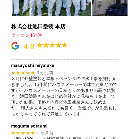
株式会社池田塗装 本店
クチコミ451件
4.8
masayoshi miyatake
3 か月前
★★★★★
３月に外壁塗装と屋根・ベランダの防水工事を施行頂
きました。
15年前にハウスメーカーで建てた家なので
すが、ハウスメーカーの見積もりのあまりの高さに驚
き、池田塗装さんをはじめ何社かに見積もりを出して
頂いた結果、価格と内容で池田塗装さんに決めまし
た。
職人さんも人当たりも良く、当然ですが作業もし
っかりやってくれて満足しています。
meguma soraumi
1 か月前
★★★★★
自宅の19年ぶりの外壁塗装でお世話になりました。
以