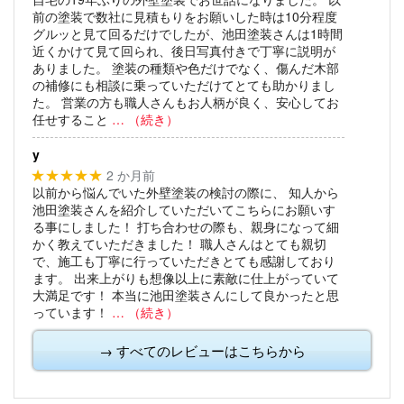
前の塗装で数社に見積もりをお願いした時は10分程度
グルッと見て回るだけでしたが、池田塗装さんは1時間
近くかけて見て回られ、後日写真付きで丁寧に説明が
ありました。
塗装の種類や色だけでなく、傷んだ木部
の補修にも相談に乗っていただけてとても助かりまし
た。
営業の方も職人さんもお人柄が良く、安心してお
任せすること
… （続き）
y
2 か月前
★★★★★
以前から悩んでいた外壁塗装の検討の際に、
知人から
池田塗装さんを紹介していただいてこちらにお願いす
る事にしました！
打ち合わせの際も、親身になって細
かく教えていただきました！
職人さんはとても親切
で、施工も丁寧に行っていただきとても感謝しており
ます。
出来上がりも想像以上に素敵に仕上がっていて
大満足です！
本当に池田塗装さんにして良かったと思
っています！
… （続き）
→ すべてのレビューはこちらから