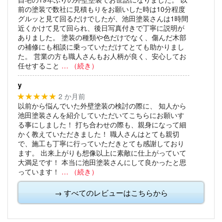
前の塗装で数社に見積もりをお願いした時は10分程度
グルッと見て回るだけでしたが、池田塗装さんは1時間
近くかけて見て回られ、後日写真付きで丁寧に説明が
ありました。
塗装の種類や色だけでなく、傷んだ木部
の補修にも相談に乗っていただけてとても助かりまし
た。
営業の方も職人さんもお人柄が良く、安心してお
任せすること
… （続き）
y
2 か月前
★★★★★
以前から悩んでいた外壁塗装の検討の際に、
知人から
池田塗装さんを紹介していただいてこちらにお願いす
る事にしました！
打ち合わせの際も、親身になって細
かく教えていただきました！
職人さんはとても親切
で、施工も丁寧に行っていただきとても感謝しており
ます。
出来上がりも想像以上に素敵に仕上がっていて
大満足です！
本当に池田塗装さんにして良かったと思
っています！
… （続き）
→ すべてのレビューはこちらから