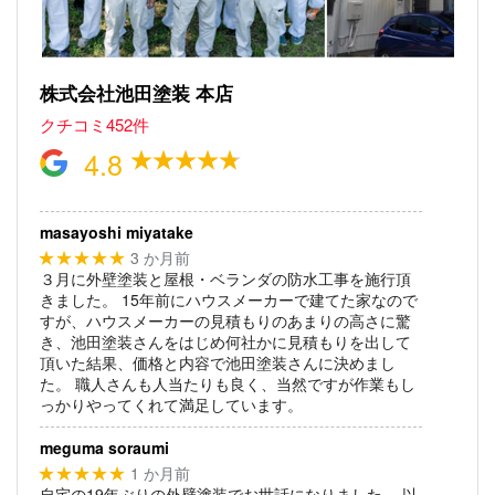
株式会社池田塗装 本店
クチコミ452件
4.8
masayoshi miyatake
3 か月前
★★★★★
３月に外壁塗装と屋根・ベランダの防水工事を施行頂
きました。
15年前にハウスメーカーで建てた家なので
すが、ハウスメーカーの見積もりのあまりの高さに驚
き、池田塗装さんをはじめ何社かに見積もりを出して
頂いた結果、価格と内容で池田塗装さんに決めまし
た。
職人さんも人当たりも良く、当然ですが作業もし
っかりやってくれて満足しています。
meguma soraumi
1 か月前
★★★★★
自宅の19年ぶりの外壁塗装でお世話になりました。
以