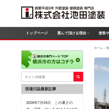
トップページ
選んで頂ける理由
塗装
ホーム
»
現
現場日誌最新記事
2026年7月24日 この暑さの
中、頑張っているのは人だけで