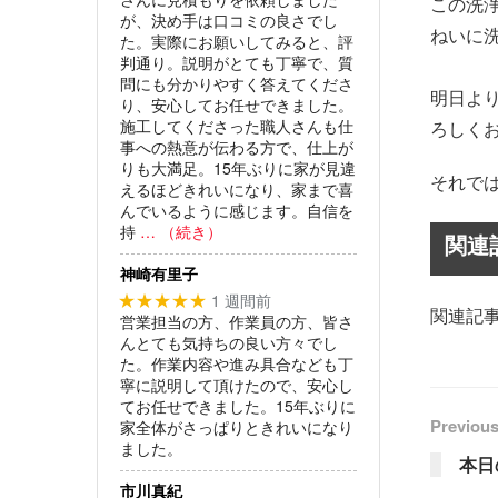
この洗
が、決め手は口コミの良さでし
ねいに
た。実際にお願いしてみると、評
判通り。説明がとても丁寧で、質
問にも分かりやすく答えてくださ
明日よ
り、安心してお任せできました。
施工してくださった職人さんも仕
ろしく
事への熱意が伝わる方で、仕上が
りも大満足。15年ぶりに家が見違
それで
えるほどきれいになり、家まで喜
んでいるように感じます。自信を
持
… （続き）
関連
神崎有里子
1 週間前
★★★★★
関連記
営業担当の方、作業員の方、皆さ
んとても気持ちの良い方々でし
た。作業内容や進み具合なども丁
寧に説明して頂けたので、安心し
てお任せできました。15年ぶりに
Previous
家全体がさっぱりときれいになり
ました。
本日
市川真紀