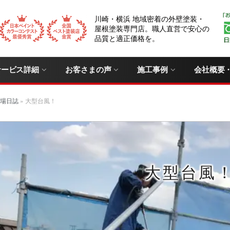
川崎・横浜 地域密着の外壁塗装・
屋根塗装専門店。職人直営で安心の
品質と適正価格を。
サービス詳細
お客さまの声
施工事例
会社概要
場日誌
»
大型台風！
大型台風