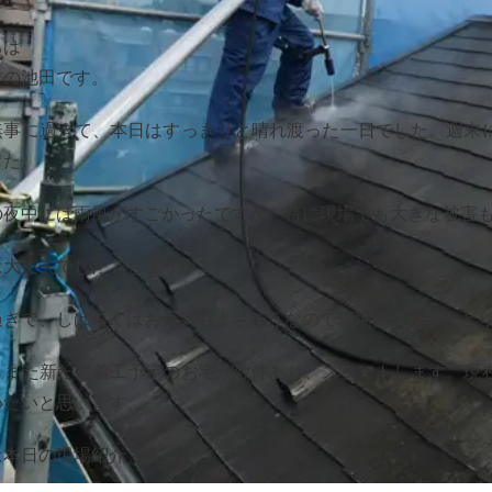
ちは
方の池田です。
無事に過ぎて、本日はすっきりと晴れ渡った一日でした。週末
した。
の夜中には雨風がすごかったですが、特に現場でも大きな被害
は大丈夫でしたでしょうか？
過ぎて、しばらくはお天気もよさそうなので現場作業もはかどり
らまた新たに着工予定のお宅が数件あり、スタートします。現
めたいと思います。
は本日の現場紹介です！