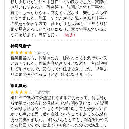
頼しましたが、決め手は口コミの良さでした。実際に
お願いしてみると、評判通り。説明がとても丁寧で、
質問にも分かりやすく答えてくださり、安心してお任
せできました。施工してくださった職人さんも仕事へ
の熱意が伝わる方で、仕上がりも大満足。15年ぶりに
家が見違えるほどきれいになり、家まで喜んでいるよ
うに感じます。自信を持
… （続き）
神崎有里子
1 週間前
★★★★★
営業担当の方、作業員の方、皆さんとても気持ちの良
い方々でした。作業内容や進み具合なども丁寧に説明
して頂けたので、安心してお任せできました。15年ぶ
りに家全体がさっぱりときれいになりました。
市川真紀
1 週間前
★★★★
☆
築11年で初めて外壁塗装をするにあたって、何も分か
らず幾つかの会社の見積もりや説明を受けましが
説明
や金額も良心的・こちらの質問に対しても分かりやす
かった事と地元に近い会社ということもあり安心感も
あって決めました。
職人さんもとても丁寧な対応や見
える範囲ですが、仕上がりも良かったので大満足して