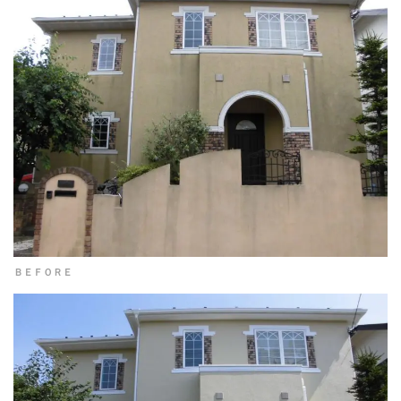
ＢＥＦＯＲＥ