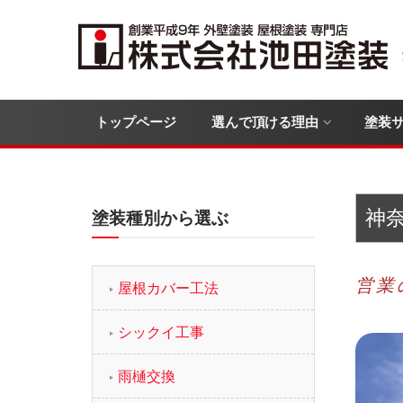
トップページ
選んで頂ける理由
塗装
神
塗装種別から選ぶ
営業
屋根カバー工法
シックイ工事
雨樋交換