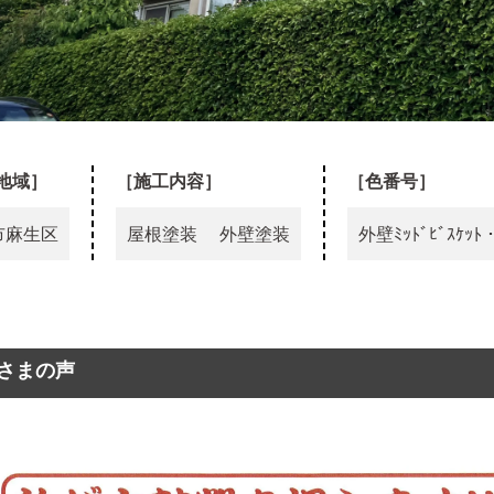
地域］
［施工内容］
［色番号］
市麻生区
屋根塗装
外壁塗装
外壁
ﾐｯﾄﾞﾋﾞｽｹｯﾄ
さまの声