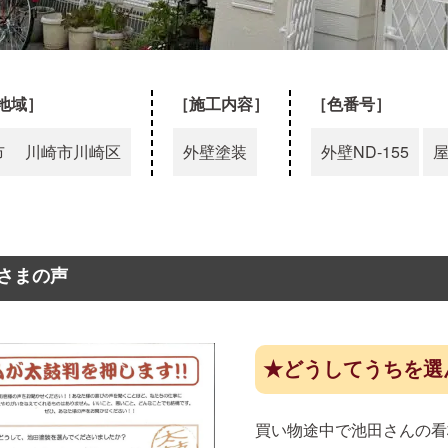
地域］
［施工内容］
［色番号］
市
川崎市川崎区
外壁塗装
外壁
ND-155
さまの声
★どうしてうちを選
買い物途中で池田さんの看