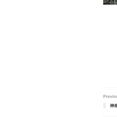
Previo
神