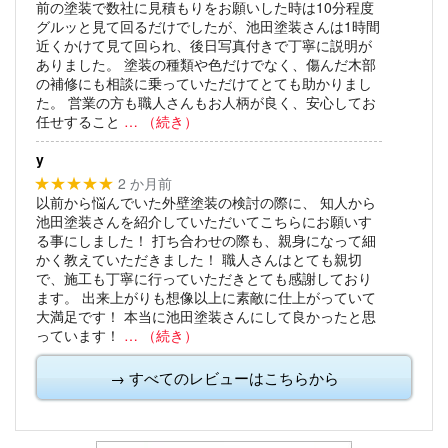
前の塗装で数社に見積もりをお願いした時は10分程度
グルッと見て回るだけでしたが、池田塗装さんは1時間
近くかけて見て回られ、後日写真付きで丁寧に説明が
ありました。
塗装の種類や色だけでなく、傷んだ木部
の補修にも相談に乗っていただけてとても助かりまし
た。
営業の方も職人さんもお人柄が良く、安心してお
任せすること
… （続き）
y
2 か月前
★★★★★
以前から悩んでいた外壁塗装の検討の際に、
知人から
池田塗装さんを紹介していただいてこちらにお願いす
る事にしました！
打ち合わせの際も、親身になって細
かく教えていただきました！
職人さんはとても親切
で、施工も丁寧に行っていただきとても感謝しており
ます。
出来上がりも想像以上に素敵に仕上がっていて
大満足です！
本当に池田塗装さんにして良かったと思
っています！
… （続き）
→ すべてのレビューはこちらから