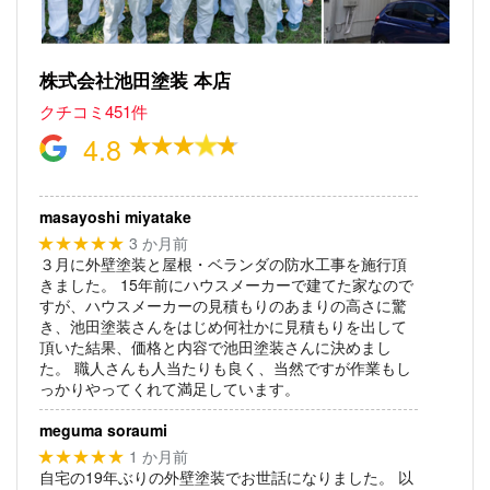
株式会社池田塗装 本店
クチコミ451件
4.8
masayoshi miyatake
3 か月前
★★★★★
３月に外壁塗装と屋根・ベランダの防水工事を施行頂
きました。
15年前にハウスメーカーで建てた家なので
すが、ハウスメーカーの見積もりのあまりの高さに驚
き、池田塗装さんをはじめ何社かに見積もりを出して
頂いた結果、価格と内容で池田塗装さんに決めまし
た。
職人さんも人当たりも良く、当然ですが作業もし
っかりやってくれて満足しています。
meguma soraumi
1 か月前
★★★★★
自宅の19年ぶりの外壁塗装でお世話になりました。
以