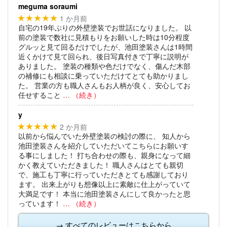
meguma soraumi
1 か月前
★★★★★
自宅の19年ぶりの外壁塗装でお世話になりました。
以
前の塗装で数社に見積もりをお願いした時は10分程度
グルッと見て回るだけでしたが、池田塗装さんは1時間
近くかけて見て回られ、後日写真付きで丁寧に説明が
ありました。
塗装の種類や色だけでなく、傷んだ木部
の補修にも相談に乗っていただけてとても助かりまし
た。
営業の方も職人さんもお人柄が良く、安心してお
任せすること
… （続き）
y
2 か月前
★★★★★
以前から悩んでいた外壁塗装の検討の際に、
知人から
池田塗装さんを紹介していただいてこちらにお願いす
る事にしました！
打ち合わせの際も、親身になって細
かく教えていただきました！
職人さんはとても親切
で、施工も丁寧に行っていただきとても感謝しており
ます。
出来上がりも想像以上に素敵に仕上がっていて
大満足です！
本当に池田塗装さんにして良かったと思
っています！
… （続き）
→ すべてのレビューはこちらから