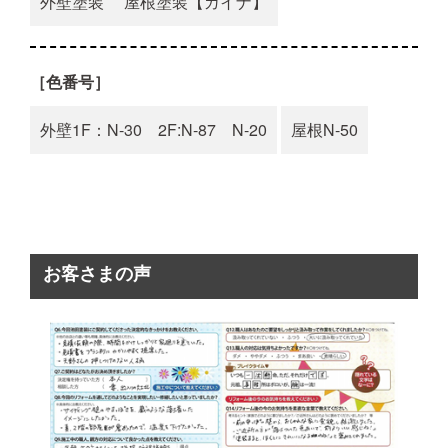
外壁塗装
屋根塗装【ガイナ】
［色番号］
外壁
1F：N-30 2F:N-87 N-20
屋根
N-50
お客さまの声