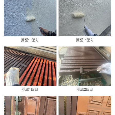
擁壁中塗り
擁壁上塗り
濡縁1回目
濡縁2回目