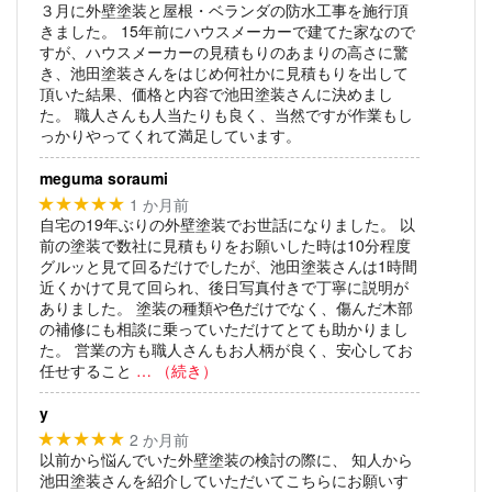
３月に外壁塗装と屋根・ベランダの防水工事を施行頂
きました。
15年前にハウスメーカーで建てた家なので
すが、ハウスメーカーの見積もりのあまりの高さに驚
き、池田塗装さんをはじめ何社かに見積もりを出して
頂いた結果、価格と内容で池田塗装さんに決めまし
た。
職人さんも人当たりも良く、当然ですが作業もし
っかりやってくれて満足しています。
meguma soraumi
1 か月前
★★★★★
自宅の19年ぶりの外壁塗装でお世話になりました。
以
前の塗装で数社に見積もりをお願いした時は10分程度
グルッと見て回るだけでしたが、池田塗装さんは1時間
近くかけて見て回られ、後日写真付きで丁寧に説明が
ありました。
塗装の種類や色だけでなく、傷んだ木部
の補修にも相談に乗っていただけてとても助かりまし
た。
営業の方も職人さんもお人柄が良く、安心してお
任せすること
… （続き）
y
2 か月前
★★★★★
以前から悩んでいた外壁塗装の検討の際に、
知人から
池田塗装さんを紹介していただいてこちらにお願いす