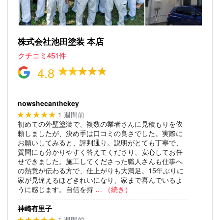
株式会社池田塗装 本店
クチコミ451件
4.8
nowshecanthekey
1 週間前
★★★★★
初めての外壁塗装で、複数の業者さんに見積もりを依
頼しましたが、決め手は口コミの良さでした。実際に
お願いしてみると、評判通り。説明がとても丁寧で、
質問にも分かりやすく答えてくださり、安心してお任
せできました。施工してくださった職人さんも仕事へ
の熱意が伝わる方で、仕上がりも大満足。15年ぶりに
家が見違えるほどきれいになり、家まで喜んでいるよ
うに感じます。自信を持
… （続き）
神崎有里子
1 週間前
★★★★★