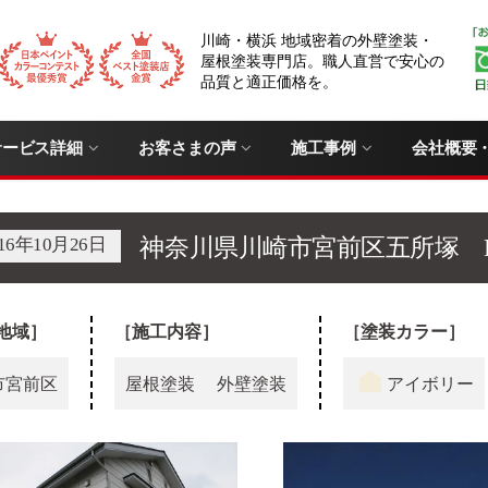
川崎・横浜 地域密着の外壁塗装・
屋根塗装専門店。職人直営で安心の
品質と適正価格を。
サービス詳細
お客さまの声
施工事例
会社概要
016年10月26日
神奈川県川崎市宮前区五所塚 
地域］
［施工内容］
［塗装カラー］
市宮前区
屋根塗装
外壁塗装
アイボリー