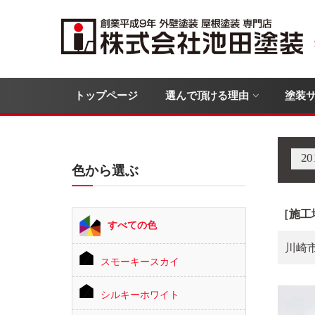
トップページ
選んで頂ける理由
塗装
2
色から選ぶ
［施工
すべての色
川崎
スモーキースカイ
シルキーホワイト