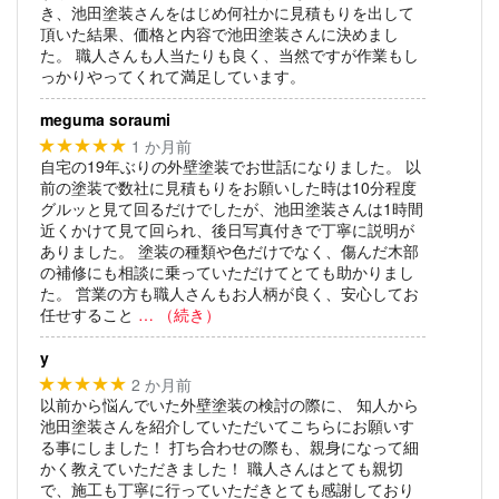
き、池田塗装さんをはじめ何社かに見積もりを出して
頂いた結果、価格と内容で池田塗装さんに決めまし
た。
職人さんも人当たりも良く、当然ですが作業もし
っかりやってくれて満足しています。
meguma soraumi
1 か月前
★★★★★
自宅の19年ぶりの外壁塗装でお世話になりました。
以
前の塗装で数社に見積もりをお願いした時は10分程度
グルッと見て回るだけでしたが、池田塗装さんは1時間
近くかけて見て回られ、後日写真付きで丁寧に説明が
ありました。
塗装の種類や色だけでなく、傷んだ木部
の補修にも相談に乗っていただけてとても助かりまし
た。
営業の方も職人さんもお人柄が良く、安心してお
任せすること
… （続き）
y
2 か月前
★★★★★
以前から悩んでいた外壁塗装の検討の際に、
知人から
池田塗装さんを紹介していただいてこちらにお願いす
る事にしました！
打ち合わせの際も、親身になって細
かく教えていただきました！
職人さんはとても親切
で、施工も丁寧に行っていただきとても感謝しており