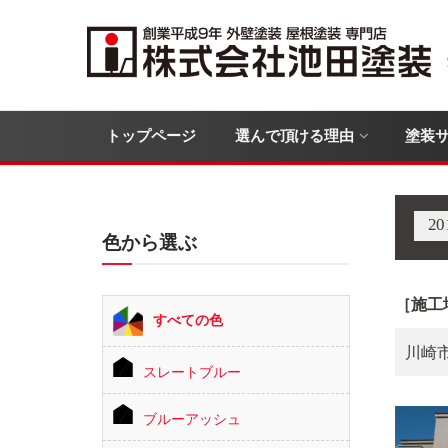
トップページ
選んで頂ける理由
塗装
2
色から選ぶ
［施工
すべての色
川崎
スレートブルー
ブルーアッシュ