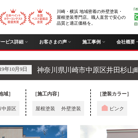
川崎・横浜 地域密着の外壁塗装・
屋根塗装専門店。職人直営で安心の
品質と適正価格を。
サービス詳細
お客さまの声
施工事例
会社概要
019年10月9日
神奈川県川崎市中原区井田杉山
地域］
［施工内容］
［塗装カラー］
市中原区
屋根塗装
外壁塗装
ピンク