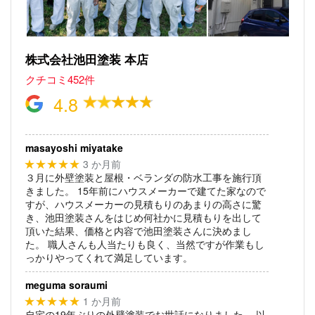
株式会社池田塗装 本店
クチコミ452件
4.8
masayoshi miyatake
3 か月前
★★★★★
３月に外壁塗装と屋根・ベランダの防水工事を施行頂
きました。
15年前にハウスメーカーで建てた家なので
すが、ハウスメーカーの見積もりのあまりの高さに驚
き、池田塗装さんをはじめ何社かに見積もりを出して
頂いた結果、価格と内容で池田塗装さんに決めまし
た。
職人さんも人当たりも良く、当然ですが作業もし
っかりやってくれて満足しています。
meguma soraumi
1 か月前
★★★★★
自宅の19年ぶりの外壁塗装でお世話になりました。
以