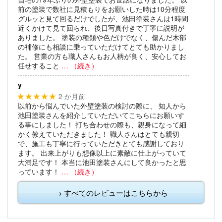
前の塗装で数社に見積もりをお願いした時は10分程度
グルッと見て回るだけでしたが、池田塗装さんは1時間
近くかけて見て回られ、後日写真付きで丁寧に説明が
ありました。
塗装の種類や色だけでなく、傷んだ木部
の補修にも相談に乗っていただけてとても助かりまし
た。
営業の方も職人さんもお人柄が良く、安心してお
任せすること
… （続き）
y
2 か月前
★★★★★
以前から悩んでいた外壁塗装の検討の際に、
知人から
池田塗装さんを紹介していただいてこちらにお願いす
る事にしました！
打ち合わせの際も、親身になって細
かく教えていただきました！
職人さんはとても親切
で、施工も丁寧に行っていただきとても感謝しており
ます。
出来上がりも想像以上に素敵に仕上がっていて
大満足です！
本当に池田塗装さんにして良かったと思
っています！
… （続き）
→ すべてのレビューはこちらから