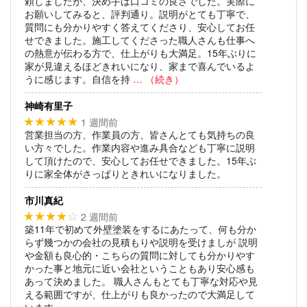
頼しましたが、決め手は口コミの良さでした。実際に
お願いしてみると、評判通り。説明がとても丁寧で、
質問にも分かりやすく答えてくださり、安心してお任
せできました。施工してくださった職人さんも仕事へ
の熱意が伝わる方で、仕上がりも大満足。15年ぶりに
家が見違えるほどきれいになり、家まで喜んでいるよ
うに感じます。自信を持
… （続き）
神崎有里子
1 週間前
★★★★★
営業担当の方、作業員の方、皆さんとても気持ちの良
い方々でした。作業内容や進み具合なども丁寧に説明
して頂けたので、安心してお任せできました。15年ぶ
りに家全体がさっぱりときれいになりました。
市川真紀
2 週間前
★★★★
☆
築11年で初めて外壁塗装をするにあたって、何も分か
らず幾つかの会社の見積もりや説明を受けましが
説明
や金額も良心的・こちらの質問に対しても分かりやす
かった事と地元に近い会社ということもあり安心感も
あって決めました。
職人さんもとても丁寧な対応や見
える範囲ですが、仕上がりも良かったので大満足して