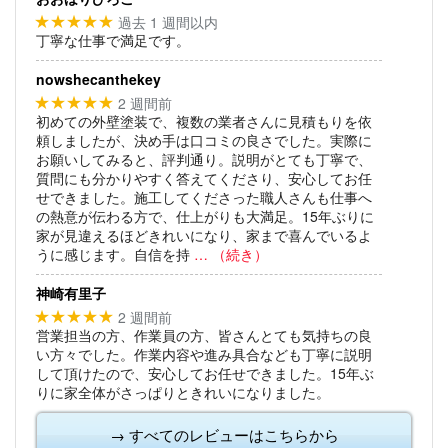
過去 1 週間以内
★★★★★
丁寧な仕事で満足です。
nowshecanthekey
2 週間前
★★★★★
初めての外壁塗装で、複数の業者さんに見積もりを依
頼しましたが、決め手は口コミの良さでした。実際に
お願いしてみると、評判通り。説明がとても丁寧で、
質問にも分かりやすく答えてくださり、安心してお任
せできました。施工してくださった職人さんも仕事へ
の熱意が伝わる方で、仕上がりも大満足。15年ぶりに
家が見違えるほどきれいになり、家まで喜んでいるよ
うに感じます。自信を持
… （続き）
神崎有里子
2 週間前
★★★★★
営業担当の方、作業員の方、皆さんとても気持ちの良
い方々でした。作業内容や進み具合なども丁寧に説明
して頂けたので、安心してお任せできました。15年ぶ
りに家全体がさっぱりときれいになりました。
→ すべてのレビューはこちらから