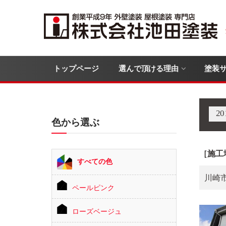
トップページ
選んで頂ける理由
塗装
2
色から選ぶ
［施工
すべての色
川崎
ペールピンク
ローズベージュ