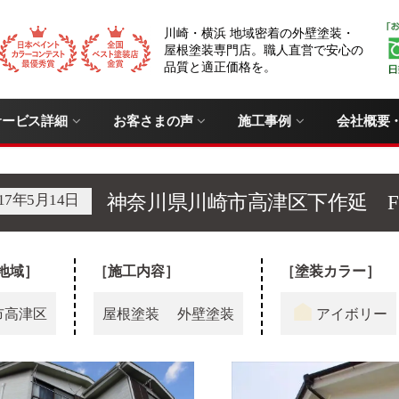
川崎・横浜 地域密着の外壁塗装・
屋根塗装専門店。職人直営で安心の
品質と適正価格を。
サービス詳細
お客さまの声
施工事例
会社概要
017年5月14日
神奈川県川崎市高津区下作延 
地域］
［施工内容］
［塗装カラー］
市高津区
屋根塗装
外壁塗装
アイボリー