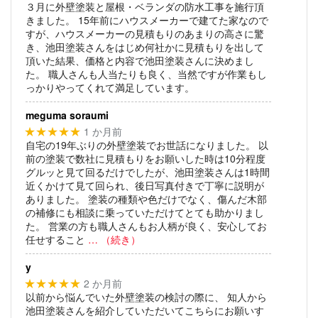
３月に外壁塗装と屋根・ベランダの防水工事を施行頂
きました。
15年前にハウスメーカーで建てた家なので
すが、ハウスメーカーの見積もりのあまりの高さに驚
き、池田塗装さんをはじめ何社かに見積もりを出して
頂いた結果、価格と内容で池田塗装さんに決めまし
た。
職人さんも人当たりも良く、当然ですが作業もし
っかりやってくれて満足しています。
meguma soraumi
1 か月前
★★★★★
自宅の19年ぶりの外壁塗装でお世話になりました。
以
前の塗装で数社に見積もりをお願いした時は10分程度
グルッと見て回るだけでしたが、池田塗装さんは1時間
近くかけて見て回られ、後日写真付きで丁寧に説明が
ありました。
塗装の種類や色だけでなく、傷んだ木部
の補修にも相談に乗っていただけてとても助かりまし
た。
営業の方も職人さんもお人柄が良く、安心してお
任せすること
… （続き）
y
2 か月前
★★★★★
以前から悩んでいた外壁塗装の検討の際に、
知人から
池田塗装さんを紹介していただいてこちらにお願いす