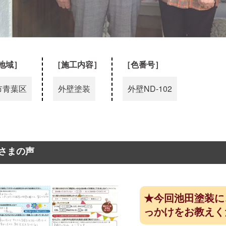
地域］
［施工内容］
［色番号］
市青葉区
外壁塗装
外壁
ND-102
さまの声
★今回池田塗装に
っかけをお教えく