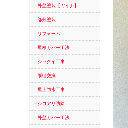
外壁塗装【ガイナ】
部分塗装
リフォーム
屋根カバー工法
シックイ工事
雨樋交換
屋上防水工事
シロアリ防除
外壁カバー工法