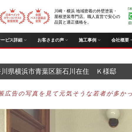
川崎・横浜 地域密着の外壁塗装・
屋根塗装専門店。職人直営で安心の
品質と適正価格を。
サービス詳細
お客さまの声
施工事例
会社概要
奈川県横浜市青葉区新石川在住 Ｋ様邸
帳広告の写真を見て元気そうな若者が多か