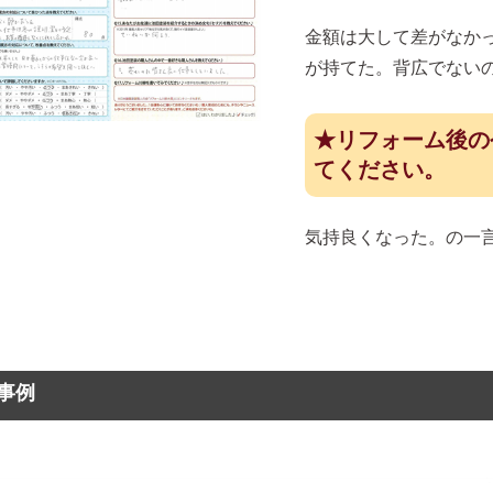
金額は大して差がなか
が持てた。背広でない
★リフォーム後の
てください。
気持良くなった。の一
事例