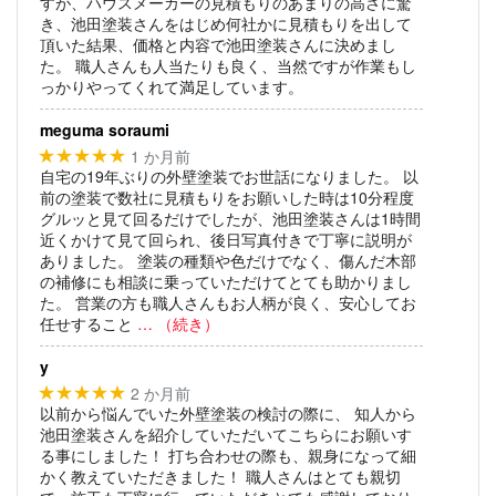
すが、ハウスメーカーの見積もりのあまりの高さに驚
き、池田塗装さんをはじめ何社かに見積もりを出して
頂いた結果、価格と内容で池田塗装さんに決めまし
た。
職人さんも人当たりも良く、当然ですが作業もし
っかりやってくれて満足しています。
meguma soraumi
1 か月前
★★★★★
自宅の19年ぶりの外壁塗装でお世話になりました。
以
前の塗装で数社に見積もりをお願いした時は10分程度
グルッと見て回るだけでしたが、池田塗装さんは1時間
近くかけて見て回られ、後日写真付きで丁寧に説明が
ありました。
塗装の種類や色だけでなく、傷んだ木部
の補修にも相談に乗っていただけてとても助かりまし
た。
営業の方も職人さんもお人柄が良く、安心してお
任せすること
… （続き）
y
2 か月前
★★★★★
以前から悩んでいた外壁塗装の検討の際に、
知人から
池田塗装さんを紹介していただいてこちらにお願いす
る事にしました！
打ち合わせの際も、親身になって細
かく教えていただきました！
職人さんはとても親切