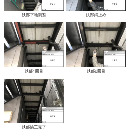
鉄部下地調整
鉄部錆止め
鉄部1回目
鉄部2回目
鉄部施工完了